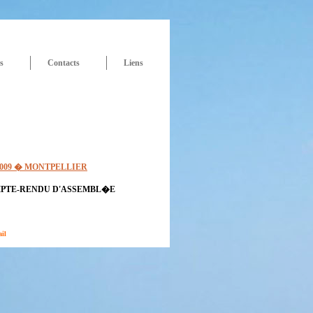
s
Contacts
Liens
009 � MONTPELLIER
OMPTE-RENDU D'ASSEMBL�E
il