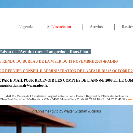
L'agenda
L'association
Activités
Dossier
aison de l'Architecture - Languedoc - Roussillon :
RENDU DU BUREAU DE LA M'aLR DU 13 NOVEMBRE 2009 � AL�S
 DERNIER CONSEIL D'ADMINISTRATION DE LA M'ALR DU 16 OCTOBRE 2
 PAR E-MAIL POUR RECEVOIR LES COMPTES DE L'ANN�E 2008 ET LE C
mmunication.malr@wanadoo.fr
.
MALR - Maison de l'Architecture Languedoc-Roussillon - Conseil Régional de l’Ordre des Architectes
 Place Paul Bec – Les Echelles de la Ville - 34000 Montpellier - T : 04 67 73 18 18 - F : 04 67 22 45 32 -
e-ma
graphisme+dvlp by walter wizman & cirkus