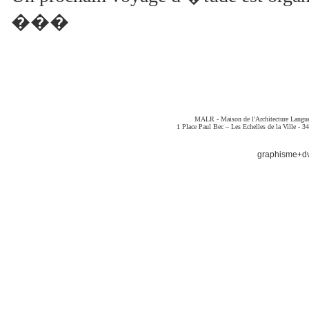
���
MALR - Maison de l'Architecture Langued
1 Place Paul Bec – Les Echelles de la Ville - 
graphisme+dv