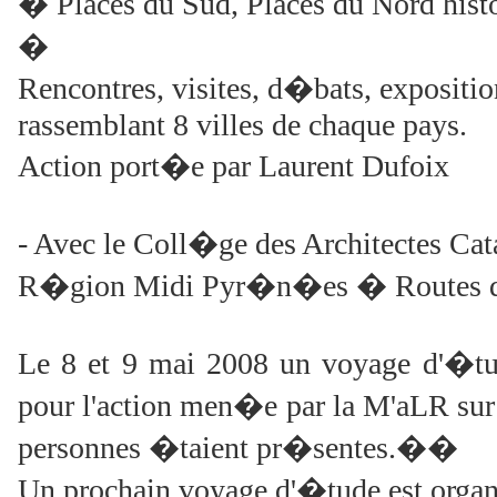
� Places du Sud, Places du Nord hi
�
Rencontres, visites, d�bats, exposit
rassemblant 8 villes de chaque pays.
Action port�e par Laurent Dufoix
- Avec le Coll�ge des Architectes Cat
R�gion Midi Pyr�n�es � Routes d�
Le 8 et 9 mai 2008 un voyage d'�tu
pour l'action men�e par la M'aLR sur 
personnes �taient pr�sentes.��
Un prochain voyage d'�tude est organ